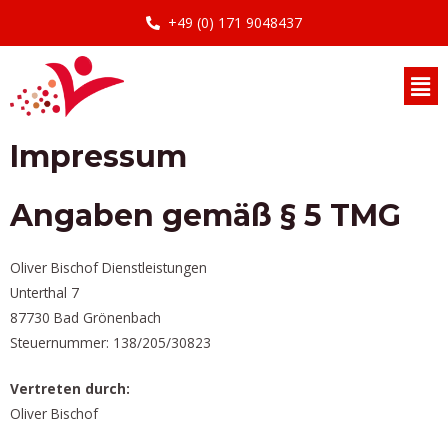
Skip
+49 (0) 171 9048437
to
content
Men
Impressum
Angaben gemäß § 5 TMG
Oliver Bischof Dienstleistungen
Unterthal 7
87730 Bad Grönenbach
Steuernummer: 138/205/30823
Vertreten durch:
Oliver Bischof